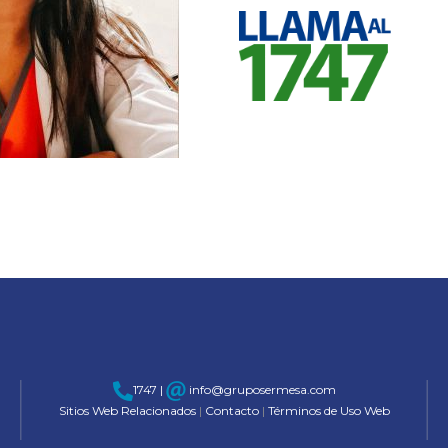
1747 |
info@gruposermesa.com
Sitios Web Relacionados
|
Contacto
|
Términos de Uso Web