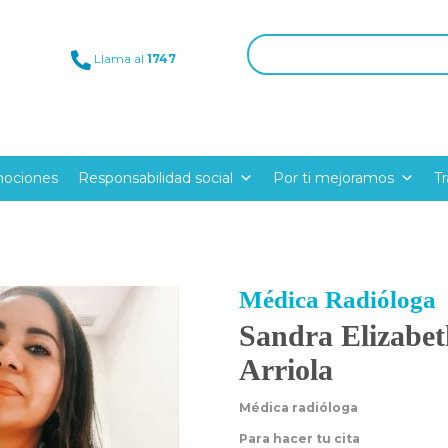
Llama al
1747
ociones
Responsabilidad social
Por ti mejoramos
T
Médica Radióloga
Sandra Elizabet
Arriola
Médica radióloga
Para hacer tu cita