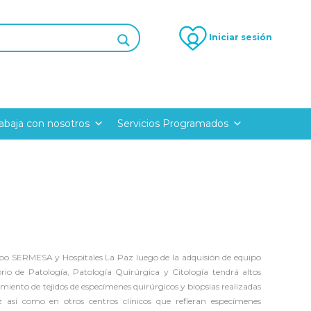
Iniciar sesión
rabaja con nosotros
Servicios Programados
upo SERMESA y Hospitales La Paz luego de la adquisión de equipo
rio de Patología, Patología Quirúrgica y Citología tendrá altos
amiento de tejidos de especímenes quirúrgicos y biopsias realizadas
az así como en otros centros clínicos que refieran especímenes