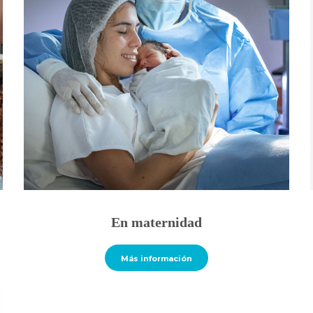
En maternidad
Más información