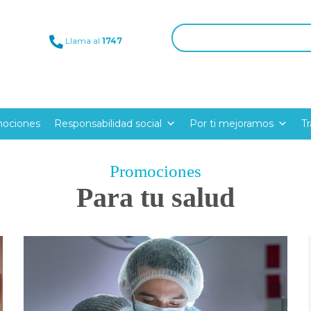
Llama al
1747
ociones
Responsabilidad social
Por ti mejoramos
T
Promociones
Para tu salud