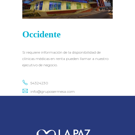
Occidente
Si requiere información de la disponibilidad de
clínicas médicas en renta pueden llamar a nuestro
ejecutivo de negocio.
54324230
info@gruposermesa.com