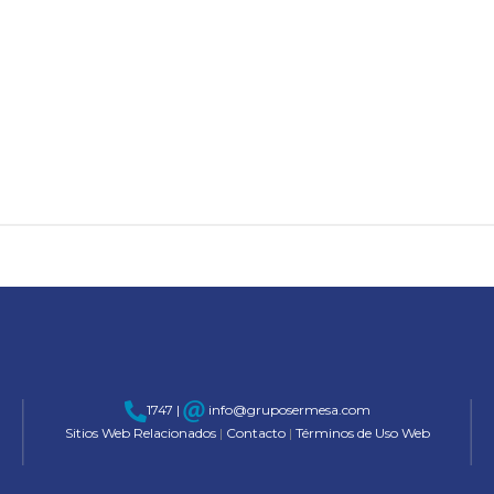
1747 |
info@gruposermesa.com
Sitios Web Relacionados
|
Contacto
|
Términos de Uso Web