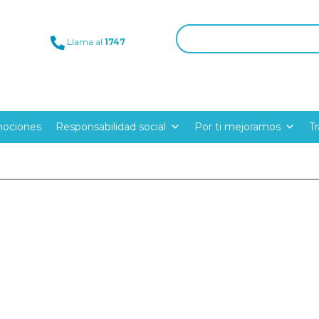
Llama al
1747
ociones
Responsabilidad social
Por ti mejoramos
T